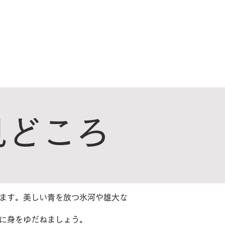
ンドアメリカライン
日本地区販売代理店
シーズリレーションズ株式会社
ニュース
FAQ
お問い合わせ
見どころ
ます。美しい青を放つ氷河や雄大な
動に身をゆだねましょう。