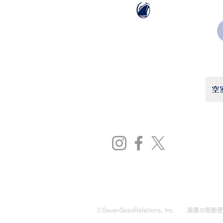
ホーランドアメリカライン
日本地区販売代理店
​セブンシーズリレーションズ株式会社
TEL:
03-6869-7117
​(平日10:00～17:00)
🄫SevenSeasRelations, Inc.
画像の無断使