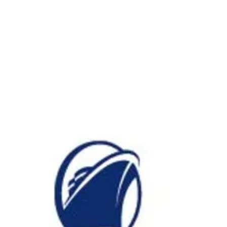
ホーラ
​セブン
について
クルーズ検索
日本寄港
アラスカ
船内設備