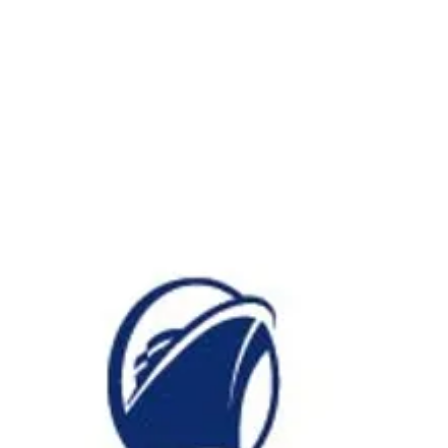
ホーラ
​セブン
について
クルーズ検索
日本寄港
アラスカ
船内設備