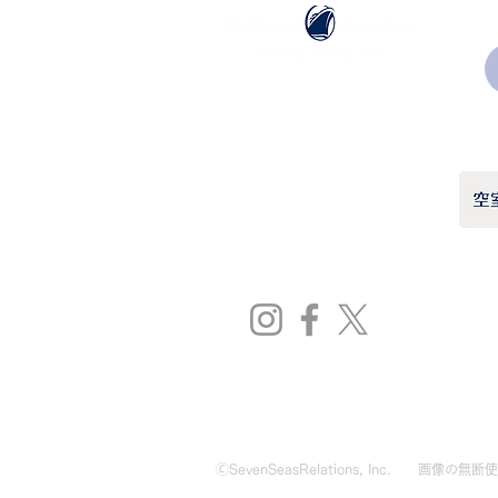
ホーランドアメリカライン
日本地区販売代理店
​セブンシーズリレーションズ株式会社
TEL:
03-6869-7117
​(平日10:00～17:00)
🄫SevenSeasRelations, Inc.
画像の無断使