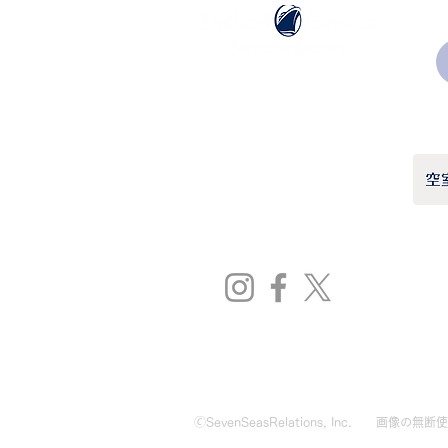
ホーランドアメリカライン
日本地区販売代理店
​セブンシーズリレーションズ株式会社
TEL:
03-6869-7117
​(平日10:00～17:00)
🄫SevenSeasRelations, Inc.
画像の無断使