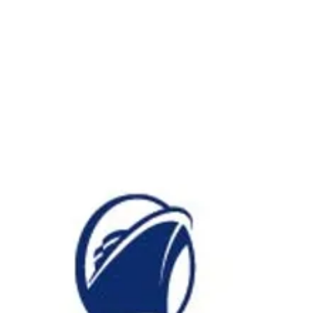
ホーラ
​セブン
について
クルーズ検索
日本寄港
アラスカ
船内設備