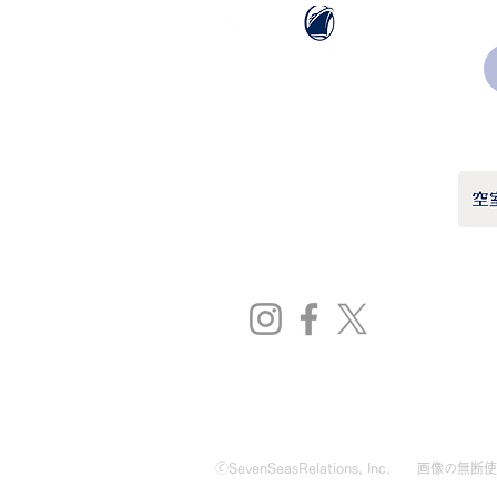
ホーランドアメリカライン
日本地区販売代理店
​セブンシーズリレーションズ株式会社
TEL:
03-6869-7117
​(平日10:00～17:00)
🄫SevenSeasRelations, Inc.
画像の無断使