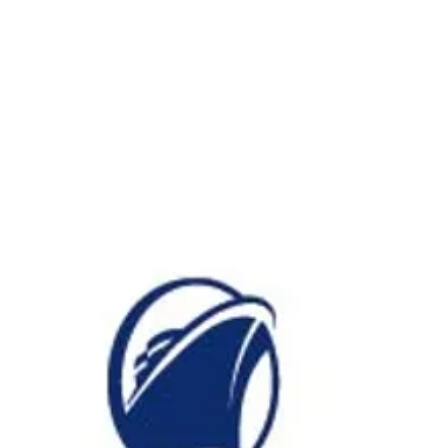
ホーラ
​セブン
について
クルーズ検索
日本寄港
アラスカ
船内設備