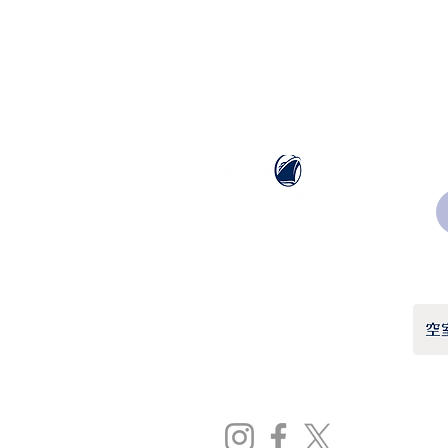
ホーランドアメリカライン
日本地区販売代理店
​セブンシーズリレーションズ株式会社
TEL:
03-6869-7117
​(平日10:00～17:00)