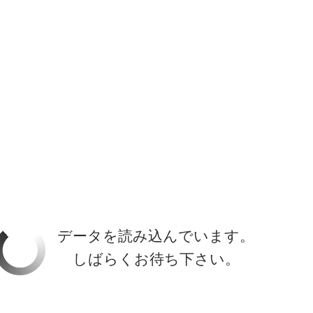
ホーラ
​セブン
について
クルーズ検索
日本寄港
アラスカ
船内設備
データを読み込んでいます。
しばらくお待ち下さい。