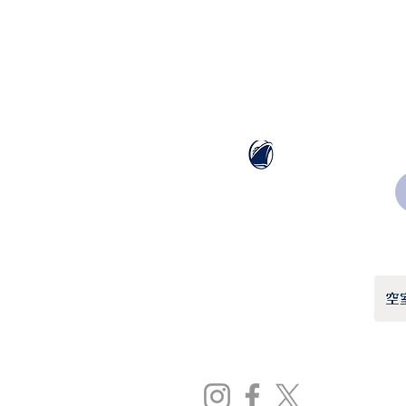
ホーランドアメリカライン
日本地区販売代理店
​セブンシーズリレーションズ株式会社
TEL:
03-6869-7117
​(平日10:00～17:00)