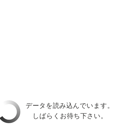
ホーラ
​セブン
について
クルーズ検索
日本寄港
アラスカ
船内設備
データを読み込んでいます。
しばらくお待ち下さい。