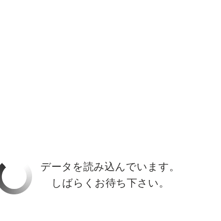
ホーラ
​セブン
について
クルーズ検索
日本寄港
アラスカ
船内設備
データを読み込んでいます。
しばらくお待ち下さい。