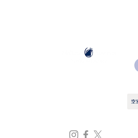
ホーランドアメリカライン
日本地区販売代理店
​セブンシーズリレーションズ株式会社
TEL:
03-6869-7117
​(平日10:00～17:00)