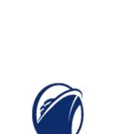
ホーラ
​セブン
について
クルーズ検索
日本寄港
アラスカ
船内設備