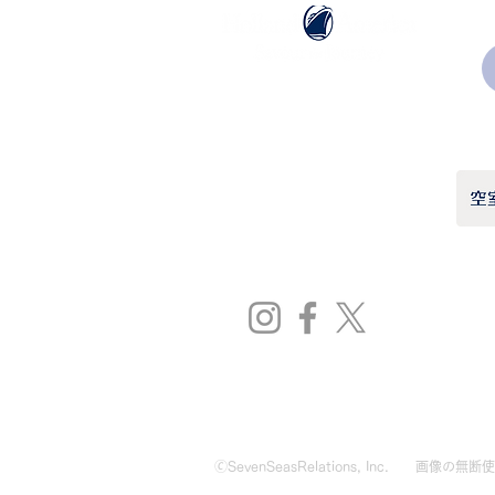
ホーランドアメリカライン
日本地区販売代理店
​セブンシーズリレーションズ株式会社
TEL:
03-6869-7117
​(平日10:00～17:00)
🄫SevenSeasRelations, Inc.
画像の無断使