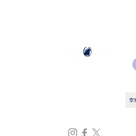
ホーランドアメリカライン
日本地区販売代理店
​セブンシーズリレーションズ株式会社
TEL:
03-6869-7117
​(平日10:00～17:00)