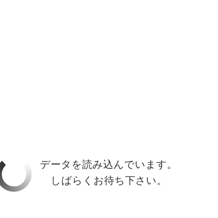
ホーラ
​セブン
について
クルーズ検索
日本寄港
アラスカ
船内設備
データを読み込んでいます。
しばらくお待ち下さい。