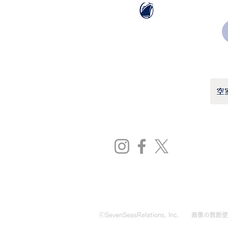
ホーランドアメリカライン
日本地区販売代理店
​セブンシーズリレーションズ株式会社
TEL:
03-6869-7117
​(平日10:00～17:00)
🄫SevenSeasRelations, Inc.
画像の無断使