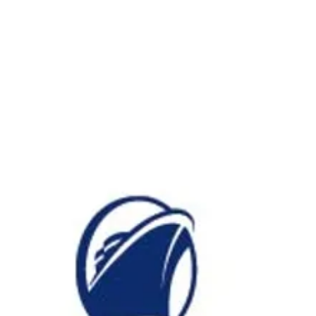
ホーラ
​セブン
について
クルーズ検索
日本寄港
アラスカ
船内設備