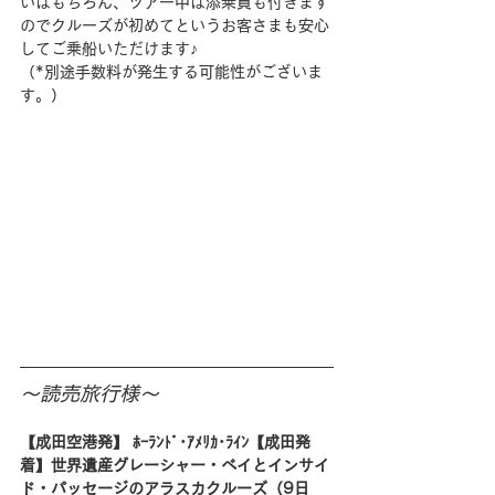
いはもちろん、ツアー中は添乗員も付きます
のでクルーズが初めてというお客さまも安心
してご乗船いただけます♪
（
*別途手数料が発生する可能性がございま
す。
）
～読売旅行様～
【成田空港発】 ﾎｰﾗﾝﾄﾞ･ｱﾒﾘｶ･ﾗｲﾝ【成田発
着】世界遺産グレーシャー・ベイとインサイ
ド・パッセージのアラスカクルーズ（9日