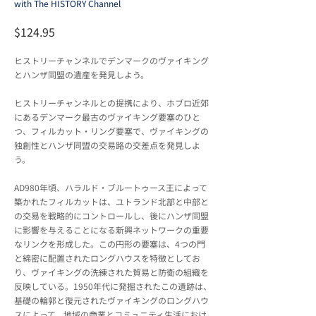
with The HISTORY Channel
$124.95
ヒストリーチャンネルでデンマークのヴァイキング
とハンザ同盟の遺産を発見しよう。
ヒストリーチャンネルとの提携により、ホブロ近郊
にあるデンマーク最古のヴァイキング要塞のひと
つ、フィルカット・リング要塞で、ヴァイキングの
独創性とハンザ同盟の交易路の交差点を発見しよ
う。
AD980年頃、ハラルド・ブルートゥース王によって
築かれたフィルカットは、ユトランド北部と中部と
の交易を戦略的にコントロールし、後にハンザ同盟
に影響を与えることになる新興ネットワークの重要
なリンクを形成した。この円形の要塞は、4つの門
と綿密に配置されたロングハウスを特徴としてお
り、ヴァイキングの洗練された貿易と防衛の組織を
反映している。1950年代に発掘されたこの遺跡は、
基礎の輪郭と復元されたヴァイキングのロングハウ
スによって、地域の商業とコミュニティ生活におけ