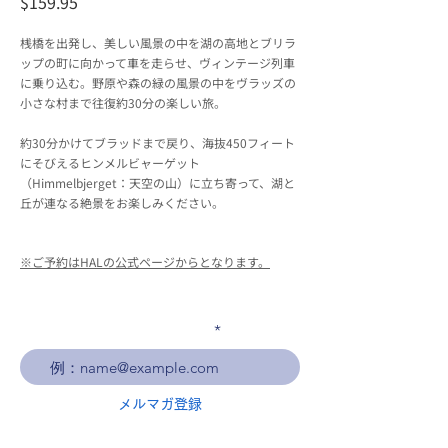
$159.95
桟橋を出発し、美しい風景の中を湖の高地とブリラ
ップの町に向かって車を走らせ、ヴィンテージ列車
に乗り込む。野原や森の緑の風景の中をヴラッズの
小さな村まで往復約30分の楽しい旅。
約30分かけてブラッドまで戻り、海抜450フィート
にそびえるヒンメルビャーゲット
（Himmelbjerget：天空の山）に立ち寄って、湖と
丘が連なる絶景をお楽しみください。
※ご予約はHALの公式ページからとなります。
メールアドレスを入力
メルマガ登録