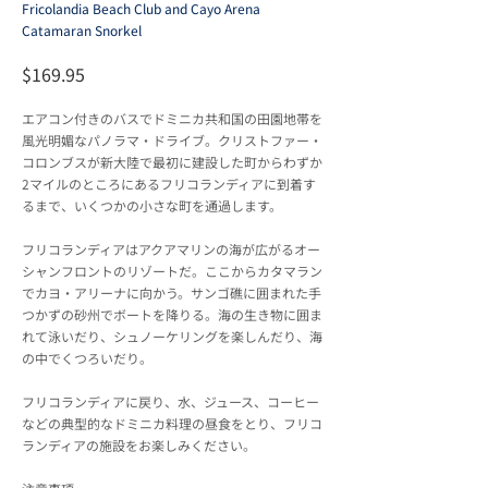
Fricolandia Beach Club and Cayo Arena
Catamaran Snorkel
$169.95
エアコン付きのバスでドミニカ共和国の田園地帯を
風光明媚なパノラマ・ドライブ。クリストファー・
コロンブスが新大陸で最初に建設した町からわずか
2マイルのところにあるフリコランディアに到着す
るまで、いくつかの小さな町を通過します。
フリコランディアはアクアマリンの海が広がるオー
シャンフロントのリゾートだ。ここからカタマラン
でカヨ・アリーナに向かう。サンゴ礁に囲まれた手
つかずの砂州でボートを降りる。海の生き物に囲ま
れて泳いだり、シュノーケリングを楽しんだり、海
の中でくつろいだり。
フリコランディアに戻り、水、ジュース、コーヒー
などの典型的なドミニカ料理の昼食をとり、フリコ
ランディアの施設をお楽しみください。