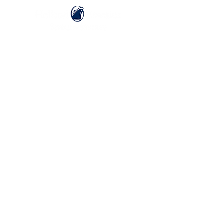
ホーランドアメリカライン
日本地区販売代理店
​セブンシーズリレーションズ株式会社
TEL:
03-6869-7117
​(平日10:00～17:00)
ホーム
ホーランドアメリカラインについて
​船内設備
アラスカ