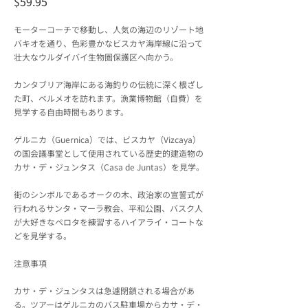
$59.95
モーターコーチで移動し、人気の海辺のリゾート地
バキオを通り、色彩豊かなビスカヤ海岸線に沿って
壮大なウルダイバイ生物圏保護区へ向かう。
カンタブリア海岸にある海釣りの伝統に深く根ざし
た町、ベルメオを訪れます。漁業博物館（自費）を
見学する自由時間もあります。
ゲルニカ（Guernica）では、ビスカヤ（Vizcaya）
の国会議事堂として使用されている歴史的建造物の
カサ・デ・ジュンタス（Casa de Juntas）を見学。
街のシンボルであるオークの木、政治家の宣誓式が
行われるサンタ・マーラ教会、平和公園、バスク人
が大好きなペロタを練習するハイアライ・コートな
どを見学する。
注意事項
カサ・デ・ジュンタスは急遽閉鎖される場合があ
る。ツアーはゲルニカのバス駐車場からカサ・デ・