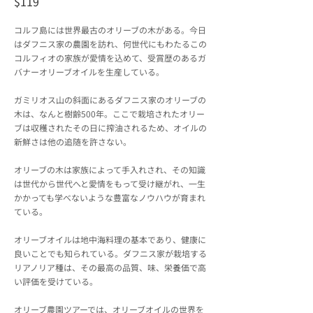
$119
コルフ島には世界最古のオリーブの木がある。今日
はダフニス家の農園を訪れ、何世代にもわたるこの
コルフィオの家族が愛情を込めて、受賞歴のあるガ
バナーオリーブオイルを生産している。
ガミリオス山の斜面にあるダフニス家のオリーブの
木は、なんと樹齢500年。ここで栽培されたオリー
ブは収穫されたその日に搾油されるため、オイルの
新鮮さは他の追随を許さない。
オリーブの木は家族によって手入れされ、その知識
は世代から世代へと愛情をもって受け継がれ、一生
かかっても学べないような豊富なノウハウが育まれ
ている。
オリーブオイルは地中海料理の基本であり、健康に
良いことでも知られている。ダフニス家が栽培する
リアノリア種は、その最高の品質、味、栄養価で高
い評価を受けている。
オリーブ農園ツアーでは、オリーブオイルの世界を