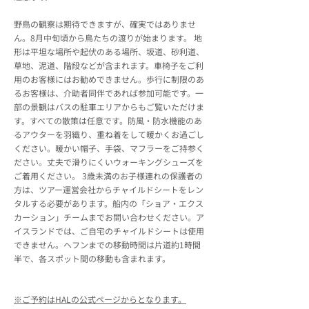
野鳥の観察は期待できますが、確実ではありませ
ん。8月中旬頃から鳥たちの渡りが始まります。 地
形は平坦な場所や起伏のある場所、坂道、砂利道、
草地、泥道、階段などが含まれます。車椅子をご利
用のお客様にはお勧めできません。歩行に制限のあ
るお客様は、介助者同伴であれば参加可能です。一
部の景観はバスの駐車エリアからもご覧いただけま
す。すべての散策は任意です。防風・防水機能のあ
るアウターを羽織り、重ね着をして暖かくお過ごし
ください。暖かい帽子、手袋、マフラーをご持参く
ださい。丈夫で滑りにくいウォーキングシューズを
ご着用ください。 3歳未満のお子様連れの保護者の
方は、ツアー運営会社からチャイルドシートをレン
タルする必要があります。船内の「ショア・エクス
カーション」チームまでお問い合わせください。ア
イスランドでは、ご自宅のチャイルドシートは使用
できません。ヘフンまでの移動時間は片道約1時間
半で、各スポット間の移動も含まれます。
※ご予約はHALの公式ページからとなります。