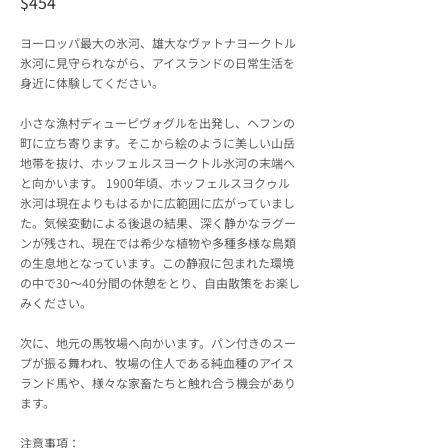
$454
ヨーロッパ最大の氷河、雄大なヴァトナヨークトル
氷河に見守られながら、アイスランドの日常生活を
身近に体験してください。
小さな漁村ディューピヴォグルを出発し、ヘフンの
町に立ち寄ります。そこから絵のように美しい山岳
地帯を抜け、ホッフェルスヨークトル氷河の末端へ
と向かいます。 1900年頃、ホッフェルスヨクゥル
氷河は現在よりもはるかに広範囲に広がっていまし
た。気候変動による後退の結果、深く静かなラグー
ンが残され、現在では希少な植物や多種多様な鳥類
の生息地となっています。この静寂に包まれた環境
の中で30～40分間の休憩をとり、自由散策をお楽し
みください。
次に、地元の馬牧場へ向かいます。パン付きのスー
プが振る舞われ、牧場の住人である純血種のアイス
ランド馬や、様々な家畜たちと触れ合う機会があり
ます。
注意事項：