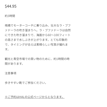
$44.95
約3時間
桟橋でモーターコーチに乗り込み、壮大なラ・ブフ
ァドーラの吹き溜まりへ。ラ・ブファドーラは自然
にできた吹き溜まりで、海面から60～100フィート
の高さまで水しぶきが上がります。とても印象的
で、タイミングが合えば素晴らしい写真が撮れま
す。
観光と青空市場での買い物のために、約1時間の時
間があります。
注意事項
歩きやすい靴でご参加ください。
※ご予約はHALの公式ページからとなります。