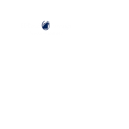
ホーランドアメリカライン
日本地区販売代理店
​セブンシーズリレーションズ株式会社
TEL:
03-6869-7117
​(平日10:00～17:00)
ホーム
ホーランドアメリカラインについて