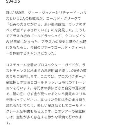
$94.95
時は1880年、ジョー・ジュノーとリチャード・ハリ
スという2人の探鉱者が、ゴールド・クリークで
「石英の大きなかけら、黒い亜硫酸塩、ガレナのす
べてが金でまぶされている」のを発見した。こうし
てアラスカ初のゴールドラッシュが、クロンダイク
の16年前に始まった。アラスカの歴史に華やかな時
代をもたらし、今日のツアーでゴールド・フィーバ
ーを体験するチャンスとなった。
コスチュームを着たプロスペクター・ガイドが、ラ
ストチャンス盆地までの風光明媚で楽しい20分の道
のりをご案内します。ここでは、プロスペクターが
金鉱探しの実演とゴールドラッシュ時代のナレーシ
ョンを行います。専門家の手ほどきと自分の運次第
で、鍋の底に必ず金が見つかるという発見のスリル
を味わってください。見つけた金鉱はそのまま持ち
帰れるだけでなく、楽しい記念品としてゴールド・
クレーム証明書ももらえます。このツアーの金鉱探
しは、金鉱が多く存在する静かな環境で行われま
す。