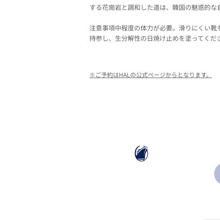
する花崗岩と調和した道は、韓国の魅惑的な
注意事項中程度の体力が必要。滑りにくい靴
持参し、生分解性の日焼け止めを塗ってくだ
※ご予約はHALの公式ページからとなります。
ホーランドアメリカライン
日本地区販売代理店
​セブンシーズリレーションズ株式会社