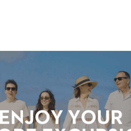
ホーラ
​セブン
について
クルーズ検索
日本寄港
アラスカ
船内設備