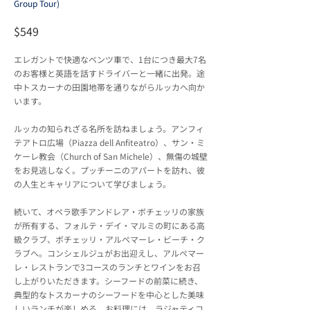
Group Tour)
$549
エレガントで快適なベンツ車で、1台につき最大7名
のお客様と英語を話すドライバーと一緒に出発。途
中トスカーナの田園地帯を通りながらルッカへ向か
います。
ルッカの知られざる名所を訪ねましょう。アンフィ
テアトロ広場（Piazza dell Anfiteatro）、サン・ミ
ケーレ教会（Church of San Michele）、無傷の城壁
をお見逃しなく。プッチーニのアパートを訪れ、彼
の人生とキャリアについて学びましょう。
続いて、オペラ歌手アンドレア・ボチェッリの家族
が所有する、フォルテ・デイ・マルミの町にある高
級クラブ、ボチェッリ・アルペマーレ・ビーチ・ク
ラブへ。コンシェルジュがお出迎えし、アルペマー
レ・レストランで3コースのランチとワインをお召
し上がりいただきます。シーフードの前菜に続き、
典型的なトスカーナのシーフードを中心とした美味
しいランチが楽しめる。お料理には、ラジャティコ