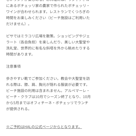
にあるボチェッリ家の農家で作られたボチェッリ・
ワインが合わせられます。レストランでくつろぎの
時間をお楽しみください（ビーチ施設はご利用いた
だけません）。
ピサではミラコリ広場を散策。ショッピングやジェ
ラート（各自負担）を楽しんだり、美しい大聖堂や
洗礼堂、世界的に有名な斜塔を外から眺めたりする
時間があります。
注意事項
歩きやすい靴でご参加ください。教会や大聖堂を訪
れる際は、膝、肩、胸元が隠れる服装が必要です。
ビーチ施設の利用は含まれません。アルペマーレ・
ビーチ・クラブは10月でシーズン終了となり、10月
から5月まではオフィチーネ・ボチェッリでランチ
が提供される。
※ご予約はHALの公式ページからとなります。