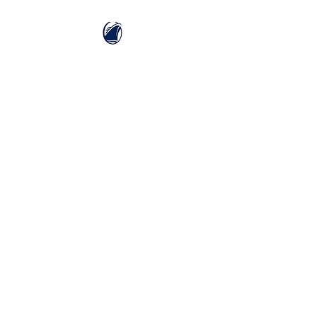
ホーランドアメリカライン
日本地区販売代理店
​セブンシーズリレーションズ株式会社
TEL:
03-6869-7117
​(平日10:00～17:00)
ホーム
ホーランドアメリカラインについて
​船内設備