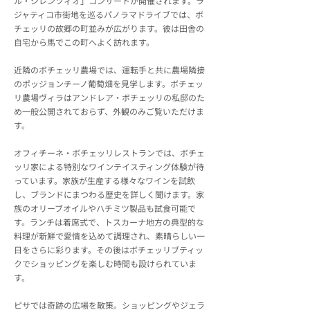
ル・シレンツィオ」コンサートが開催されます。ラ
ジャティコ市街地を巡るパノラマドライブでは、ボ
チェッリの故郷の町並みが広がります。彼は田舎の
自宅から馬でこの町へよく訪れます。
近隣のボチェッリ農場では、運転手と共に農場隣接
のポッジョンチーノ葡萄畑を見学します。ボチェッ
リ農場ヴィラはアンドレア・ボチェッリの私邸のた
め一般公開されておらず、外観のみご覧いただけま
す。
オフィチーネ・ボチェッリレストランでは、ボチェ
ッリ家による特別なワインテイスティング体験が待
っています。家族が生産する様々なワインを試飲
し、ブランドにまつわる歴史を詳しく聞けます。家
族のオリーブオイルやハチミツ製品も試食可能で
す。ランチは着席式で、トスカーナ地方の典型的な
料理が新鮮で愛情を込めて調理され、素晴らしい一
日をさらに彩ります。その後はボチェッリブティッ
クでショッピングを楽しむ時間も設けられていま
す。
ピサでは奇跡の広場を散策。ショッピングやジェラ