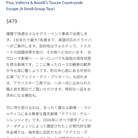
Pisa, Volterra & Bocelli's Tuscan Countryside
Escape (A Small-Group Tour)
$479
優雅で快適なメルセデス・ベンツ車両で出発しま
す。1台あたり最大7名様まで、英語対応のドライバ
ーがご案内します。目的地はヴォルテッラ。トスカ
ーナの田園地帯を抜け、その街へと向かいます。 古
代ローマ劇場へ——ヨーロッパでも屈指の保存状態
を誇る劇場です。ここに集ったローマの観衆の歓声
が今も耳に響くようです。町の中心部にある中世の
広場「ピアッツァ・デイ・プリオーリ」も訪れま
す。アラバスター工房では、一点一点に込められた
職人技を間近でご覧いただけます。特別な一品をお
求めになる機会も。
次に待ち受けるのは、まったく異なる劇場――ラジ
ャティコにある無骨な露天劇場「テアトロ・デル・
シレンツィオ」です。2006年にオペラ歌手アンドレ
ア・ボチェッリによって建設されたこの現代的な野
外会場では、毎年夏に巨匠たちの「テアトロ・デ