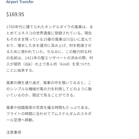
Airport Transfer
$169.95
1700年代に建てられたキンデルダイクの風車は、ま
とめてユネスコの世界遺産に登録されている。現在
もそのまま残っている19基の風車は川沿いに並んで
おり、増水した水を運河に汲み上げ、村を乾燥させ
るために使われていた。ちなみに、この魅力的な村
の名前は、1421年の聖エリザベートの洪水の際、村
人が堤防（dijk）の上で赤ん坊（kind）を見つけた
ことに由来する。
風車の横を通り過ぎ、風車の中を覗いてみると、こ
のシンプルな機械が風の力を利用してどのように動
いているのか、間近で見ることができる。
風車や田園風景の写真を撮る時間もたっぷりある。
フライトの時間に合わせてアムステルダムのスキポ
ール空港へ移動。
注意事項