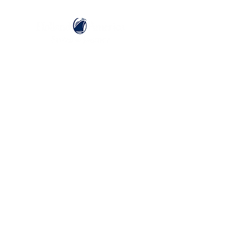
ホーランドアメリカライン
日本地区販売代理店
​セブンシーズリレーションズ株式会社
TEL:
03-6869-7117
​(平日10:00～17:00)
ホーム
ホーランドアメリカラインについて
​船内設備