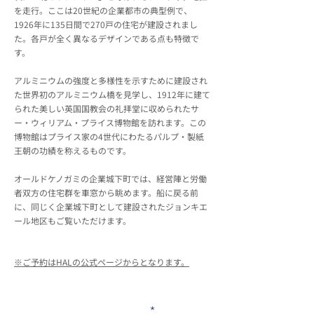
を走行。ここは20世紀の企業都市の典型例で、
1926年に135日間で270戸の住宅が建設されまし
た。各戸が全く異なるデザインである点も特徴で
す。
アルミニウムの強度と多様性を示すために建設され
た世界初のアルミニウム橋を見学し、1912年に建て
られた美しい英国国教会の礼拝堂に収められたサ
ー・ウィリアム・プライス博物館を訪れます。この
博物館はプライス家の4世代にわたるパルプ・製紙
王朝の功績を称えるものです。
オールドケノガミの企業城下町では、経営陣と労働
者双方の住宅群を車窓から眺めます。船に戻る前
に、同じく企業城下町として建設されたジョンキエ
ール地区もご覧いただけます。
※ご予約はHALの公式ページからとなります。
メールアドレスを入力