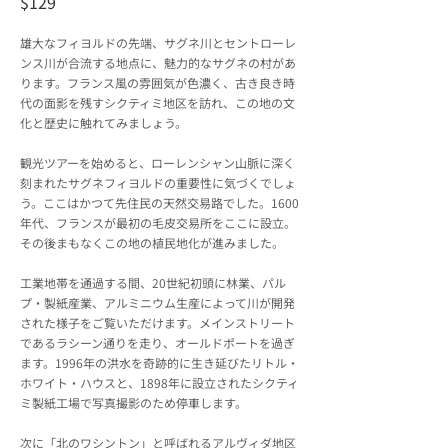
$129
雄大なフィヨルドの先端、サグネ川とセントローレ
ンス川が合流する地点に、魅力的なサグネの村があ
ります。フランス風の雰囲気が色濃く、古き良き時
代の面影を残すシクティミ地区を訪れ、この地の文
化と歴史に触れてみましょう。
観光ツアーを始めると、ローレンシャン山脈に深く
刻まれたサグネフィヨルドの重要性に気づくでしょ
う。ここはかつて先住民の天然交易路でした。1600
年代、フランスが最初の毛皮交易所をここに設立。
その後まもなくこの地の植民地化が進みました。
工業地帯を通過する間、20世紀初頭に林業、パル
プ・製紙産業、アルミニウム生産によって川が開発
された様子をご覧いただけます。メインストリート
であるラシーン通りを走り、オールドポートを過ぎ
ます。1996年の洪水を奇跡的に生き延びたリトル・
ホワイト・ハウスと、1898年に設立されたシクティ
ミ製紙工場で写真撮影のため停車します。
次に「北のワシントン」と呼ばれるアルヴィダ地区