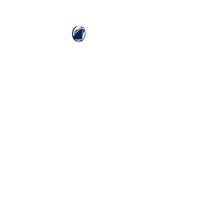
ホーランドアメリカライン
日本地区販売代理店
​セブンシーズリレーションズ株式会社
TEL:
03-6869-7117
​(平日10:00～17:00)
ホーム
ホーランドアメリカラインについて