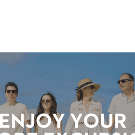
ホーラ
​セブン
について
クルーズ検索
日本寄港
アラスカ
船内設備