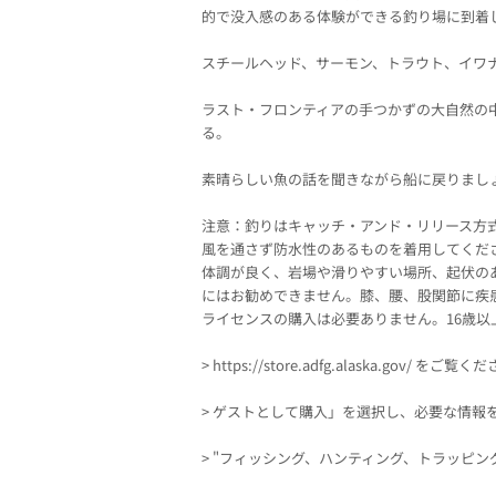
的で没入感のある体験ができる釣り場に到着
スチールヘッド、サーモン、トラウト、イワ
ラスト・フロンティアの手つかずの大自然の
る。
素晴らしい魚の話を聞きながら船に戻りまし
注意：釣りはキャッチ・アンド・リリース方
風を通さず防水性のあるものを着用してくだ
体調が良く、岩場や滑りやすい場所、起伏の
にはお勧めできません。膝、腰、股関節に疾
ライセンスの購入は必要ありません。16歳
>
https://store.adfg.alaska.gov/
をご覧くだ
> ゲストとして購入」を選択し、必要な情報
> "フィッシング、ハンティング、トラッピン