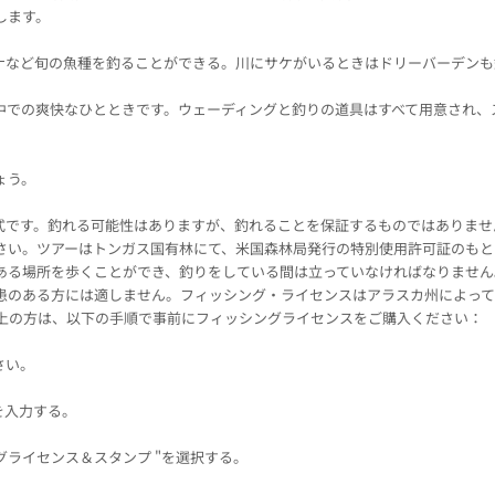
します。
ナなど旬の魚種を釣ることができる。川にサケがいるときはドリーバーデンも
中での爽快なひとときです。ウェーディングと釣りの道具はすべて用意され、
ょう。
式です。釣れる可能性はありますが、釣れることを保証するものではありませ
さい。ツアーはトンガス国有林にて、米国森林局発行の特別使用許可証のもと
ある場所を歩くことができ、釣りをしている間は立っていなければなりません
患のある方には適しません。フィッシング・ライセンスはアラスカ州によって
以上の方は、以下の手順で事前にフィッシングライセンスをご購入ください：
さい。
を入力する。
グライセンス＆スタンプ "を選択する。