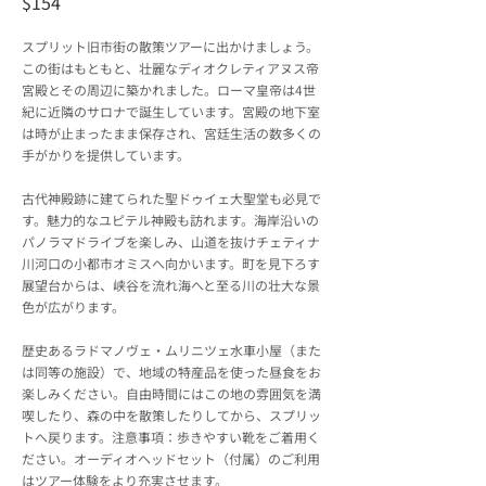
$154
スプリット旧市街の散策ツアーに出かけましょう。
この街はもともと、壮麗なディオクレティアヌス帝
宮殿とその周辺に築かれました。ローマ皇帝は4世
紀に近隣のサロナで誕生しています。宮殿の地下室
は時が止まったまま保存され、宮廷生活の数多くの
手がかりを提供しています。
古代神殿跡に建てられた聖ドゥイェ大聖堂も必見で
す。魅力的なユピテル神殿も訪れます。海岸沿いの
パノラマドライブを楽しみ、山道を抜けチェティナ
川河口の小都市オミスへ向かいます。町を見下ろす
展望台からは、峡谷を流れ海へと至る川の壮大な景
色が広がります。
歴史あるラドマノヴェ・ムリニツェ水車小屋（また
は同等の施設）で、地域の特産品を使った昼食をお
楽しみください。自由時間にはこの地の雰囲気を満
喫したり、森の中を散策したりしてから、スプリッ
トへ戻ります。注意事項：歩きやすい靴をご着用く
ださい。オーディオヘッドセット（付属）のご利用
はツアー体験をより充実させます。