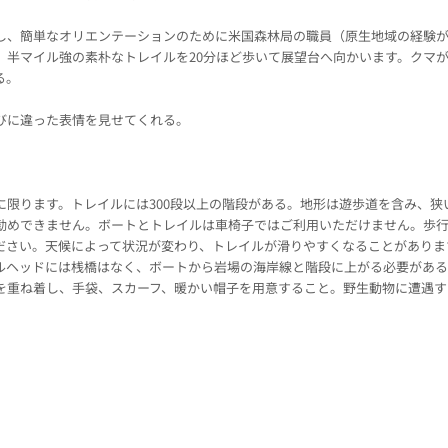
し、簡単なオリエンテーションのために米国森林局の職員（原生地域の経験
、半マイル強の素朴なトレイルを20分ほど歩いて展望台へ向かいます。クマ
る。
びに違った表情を見せてくれる。
に限ります。トレイルには300段以上の階段がある。地形は遊歩道を含み、狭
勧めできません。ボートとトレイルは車椅子ではご利用いただけません。歩行
ださい。天候によって状況が変わり、トレイルが滑りやすくなることがありま
ルヘッドには桟橋はなく、ボートから岩場の海岸線と階段に上がる必要があ
を重ね着し、手袋、スカーフ、暖かい帽子を用意すること。野生動物に遭遇す