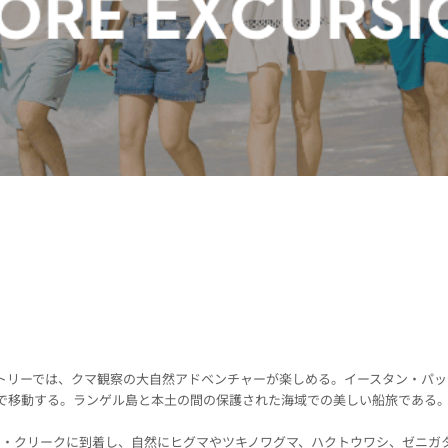
ーでは、クマ観察の大自然アドベンチャーが楽しめる。イースタン・パッセージ（E
トで移動する。ランゲル島と本土の間の保護された海域での美しい船旅である
ン・クリークに到着し、自然にヒグマやツキノワグマ、ハクトウワシ、ゼニガ