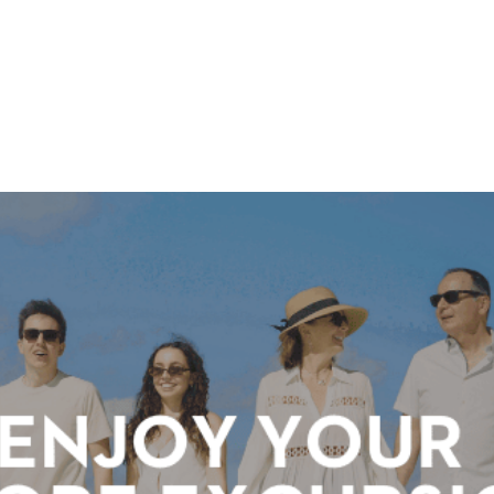
ホーラ
​セブン
について
クルーズ検索
日本寄港
アラスカ
船内設備