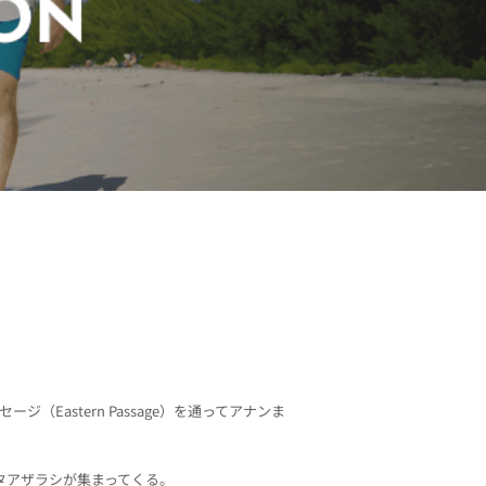
astern Passage）を通ってアナンま
。
タアザラシが集まってくる。