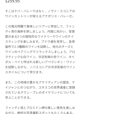
$259.95
そこはナパ・バレーではなく、ノヴァ・スコシアの
ワインカントリーが栄えるアナポリス・バレーだ。
この風光明媚で美味しいツアーに参加して、ファン
ディ湾の海岸を旅しましょう。内陸に向かい、受賞
歴のある3つの個性的なワイナリーでワインのテイ
スティングを楽しみます。ブドウ畑を見学し、各停
留所で2-3種類のワインを試飲し、地元のチーズと
ワインのペアリングでリラックスしましょう。アロ
マティックな白ワイン、冷涼気候の赤ワイン、タイ
ダル・ベイと呼ばれる新しいアペラシオン・ワイン
を試飲しながら、ノバスコシアの冷涼気候のワイン
スタイルについて学びます。
また、この地域の豊かなアケイディアンの歴史、ケ
イジャンとのつながり、ユネスコの世界遺産に登録
されているグラン・プレのダイケランドについても
学ぶことができる。
ファンディ湾とブロミドン岬の美しい景色を楽しみ
ながら、絶好の写真撮影スポットもたくさんある。