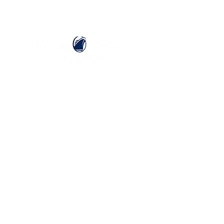
ホーランドアメリカライン
日本地区販売代理店
​セブンシーズリレーションズ株式会社
TEL:
03-6869-7117
​(平日10:00～17:00)
ホーム
ホーランドアメリカラインについて