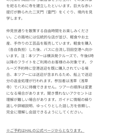
を祀るために寺を建立したといいます。巨大な赤い
提灯が飾られた二天門（雷門）をくぐり、境内を見
学します。
仲見世通りを散策する自由時間をお楽しみくださ
い。この路地には伝統的な店が並び、軽食やお土
産、手作りの工芸品を販売しています。軽食を購入
（各自負担）した後、バスに合流し羽田空港へ向か
います。注：本ツアーは横浜発クルーズで、午後6時
以降のフライトをご利用のお客様のみ対象です。 ク
ルーズ予約時に空港送迎を既に購入されている場
合、本ツアーには送迎が含まれるため、船上で送迎
分の返金処理が行われます。参加者は浅草（浅草
寺）でバスに待機できません。ツアーの順序は変更
になる場合があります。聞き慣れないアクセントは
理解が難しい場合があります。ガイドに情報の繰り
返しや詳細説明、ゆっくりとした話し方を依頼し、
完全に理解し会話できるようにしてください。
※ご予約はHALの公式ページからとなります。