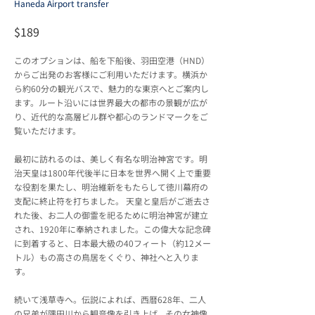
Haneda Airport transfer
$189
このオプションは、船を下船後、羽田空港（HND）
からご出発のお客様にご利用いただけます。横浜か
ら約60分の観光バスで、魅力的な東京へとご案内し
ます。ルート沿いには世界最大の都市の景観が広が
り、近代的な高層ビル群や都心のランドマークをご
覧いただけます。
最初に訪れるのは、美しく有名な明治神宮です。明
治天皇は1800年代後半に日本を世界へ開く上で重要
な役割を果たし、明治維新をもたらして徳川幕府の
支配に終止符を打ちました。 天皇と皇后がご逝去さ
れた後、お二人の御霊を祀るために明治神宮が建立
され、1920年に奉納されました。この偉大な記念碑
に到着すると、日本最大級の40フィート（約12メー
トル）もの高さの鳥居をくぐり、神社へと入りま
す。
続いて浅草寺へ。伝説によれば、西暦628年、二人
の兄弟が隅田川から観音像を引き上げ、その女神像