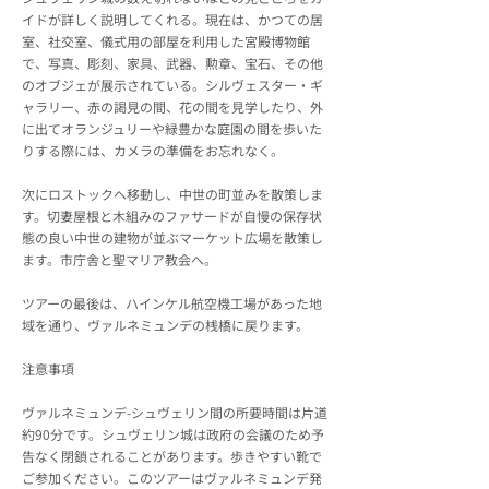
イドが詳しく説明してくれる。現在は、かつての居
室、社交室、儀式用の部屋を利用した宮殿博物館
で、写真、彫刻、家具、武器、勲章、宝石、その他
のオブジェが展示されている。シルヴェスター・ギ
ャラリー、赤の謁見の間、花の間を見学したり、外
に出てオランジュリーや緑豊かな庭園の間を歩いた
りする際には、カメラの準備をお忘れなく。
次にロストックへ移動し、中世の町並みを散策しま
す。切妻屋根と木組みのファサードが自慢の保存状
態の良い中世の建物が並ぶマーケット広場を散策し
ます。市庁舎と聖マリア教会へ。
ツアーの最後は、ハインケル航空機工場があった地
域を通り、ヴァルネミュンデの桟橋に戻ります。
注意事項
ヴァルネミュンデ-シュヴェリン間の所要時間は片道
約90分です。シュヴェリン城は政府の会議のため予
告なく閉鎖されることがあります。歩きやすい靴で
ご参加ください。このツアーはヴァルネミュンデ発