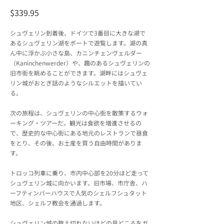
$339.95
シュヴェリン到着後、ドイツで3番目に大きな湖で
あるシュヴェリン湖をボートで遊覧します。湖の真
ん中に浮かぶ小さな島、カニンチェンヴェルダー
（Kaninchenwerder）や、趣のあるシュヴェリンの
旧市街を眺めることができます。湖畔にはシュヴェ
リン城がおとぎ話のようなシルエットを描いてい
る。
次の旅程は、シュヴェリンの中心街を散策するウォ
ーキング・ツアーだ。観光は食欲を増進させるの
で、歴史的な中心街にある地元のレストランで昼食
をとり、その後、お土産を買う自由時間がありま
す。
トロッコ列車に乗り、市内中心部を20分ほど走って
シュヴェリン城に向かいます。旧市場、市庁舎、ハ
ーフティンバーハウスで人気のシェルフシュタット
地区、シェルフ教会を通過します。
シュヴェリン城の数え切れないほどの見どころをガ