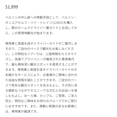
$1,999
ベルリンの中心部への移動手段として、ベルリン・
オンユアセルフ・バイ・トレイン(12403)を購入
し、駅のホームでドライバー兼ガイドと合流してか
ら、この寄港地観光が始まります。
専用車と英語を話すドライバーガイドがご案内しま
すので、ご自分のペースで観光をお楽しみくださ
い。この特別なツアーでは、上陸時間をカスタマイ
ズし、快適でプライバシーが確保された専用車内
で、最も興味深い観光スポットを発見することがで
きます。専用車と英語を話すドライバーガイドのき
め細かなサービスにより、お客様のご興味に合わせ
た自由な旅程を組むことができます。ご自分のペー
スで有名な観光スポットを巡るもよし、その先にあ
る親密なつながりやユニークな文化との出会いを楽
しむもよし。お一人様、カップル、ご家族、ご友人
同士、特別なご興味をお持ちのグループでのご旅行
におすすめです。また、移動に制限のあるお客様に
は、専用車が最適です。