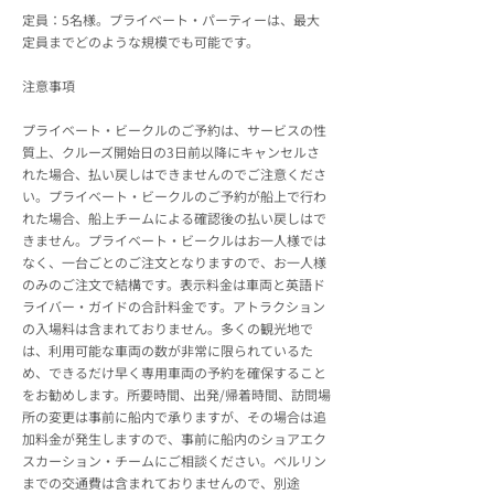
定員：5名様。プライベート・パーティーは、最大
定員までどのような規模でも可能です。
注意事項
プライベート・ビークルのご予約は、サービスの性
質上、クルーズ開始日の3日前以降にキャンセルさ
れた場合、払い戻しはできませんのでご注意くださ
い。プライベート・ビークルのご予約が船上で行わ
れた場合、船上チームによる確認後の払い戻しはで
きません。プライベート・ビークルはお一人様では
なく、一台ごとのご注文となりますので、お一人様
のみのご注文で結構です。表示料金は車両と英語ド
ライバー・ガイドの合計料金です。アトラクション
の入場料は含まれておりません。多くの観光地で
は、利用可能な車両の数が非常に限られているた
め、できるだけ早く専用車両の予約を確保すること
をお勧めします。所要時間、出発/帰着時間、訪問場
所の変更は事前に船内で承りますが、その場合は追
加料金が発生しますので、事前に船内のショアエク
スカーション・チームにご相談ください。ベルリン
までの交通費は含まれておりませんので、別途