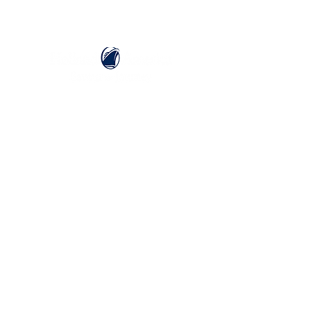
ホーランドアメリカライン
日本地区販売代理店
​セブンシーズリレーションズ株式会社
TEL:
03-6869-7117
​(平日10:00～17:00)
ホーム
ホーランドアメリカラインについて