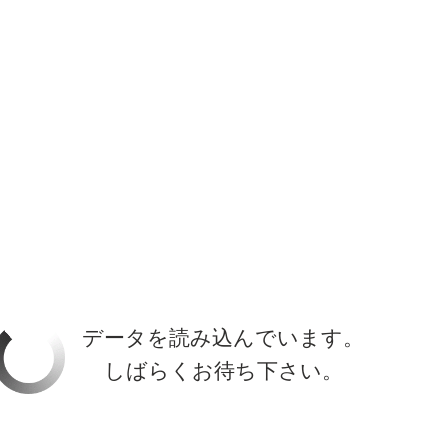
ホーラ
​セブン
について
クルーズ検索
日本寄港
アラスカ
船内設備
データを読み込んでいます。
しばらくお待ち下さい。