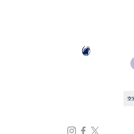
ホーランドアメリカライン
日本地区販売代理店
​セブンシーズリレーションズ株式会社
TEL:
03-6869-7117
​(平日10:00～17:00)