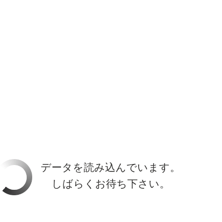
ホーラ
​セブン
について
クルーズ検索
日本寄港
アラスカ
船内設備
データを読み込んでいます。
しばらくお待ち下さい。