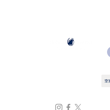
ホーランドアメリカライン
日本地区販売代理店
​セブンシーズリレーションズ株式会社
TEL:
03-6869-7117
​(平日10:00～17:00)