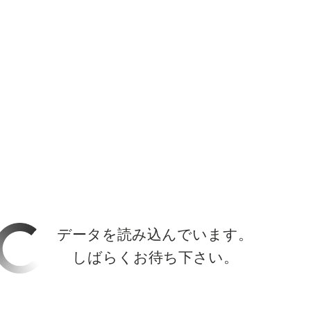
ホーラ
​セブン
について
クルーズ検索
日本寄港
アラスカ
船内設備
データを読み込んでいます。
しばらくお待ち下さい。