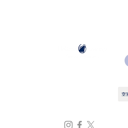
ホーランドアメリカライン
日本地区販売代理店
​セブンシーズリレーションズ株式会社
TEL:
03-6869-7117
​(平日10:00～17:00)