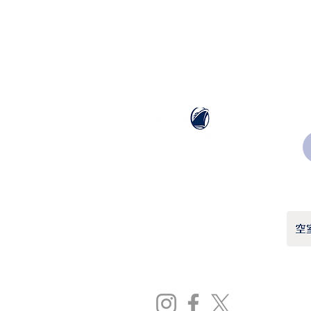
ホーランドアメリカライン
日本地区販売代理店
​セブンシーズリレーションズ株式会社
TEL:
03-6869-7117
​(平日10:00～17:00)