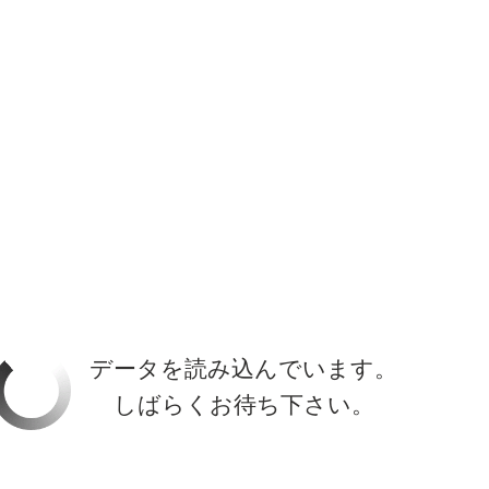
ホーラ
​セブン
について
クルーズ検索
日本寄港
アラスカ
船内設備
データを読み込んでいます。
しばらくお待ち下さい。