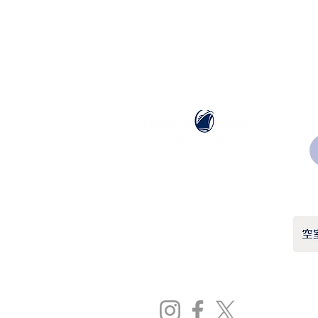
ホーランドアメリカライン
日本地区販売代理店
​セブンシーズリレーションズ株式会社
TEL:
03-6869-7117
​(平日10:00～17:00)