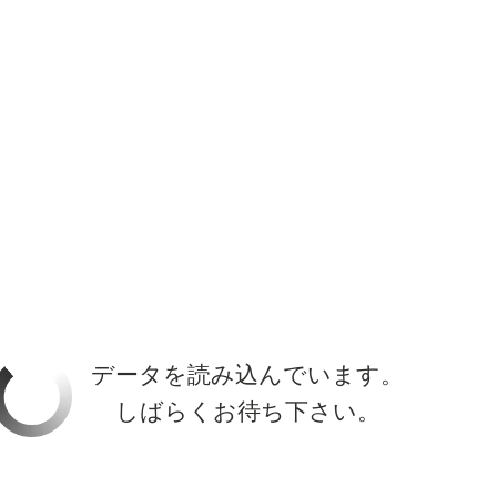
ホーラ
​セブン
について
クルーズ検索
日本寄港
アラスカ
船内設備
データを読み込んでいます。
しばらくお待ち下さい。