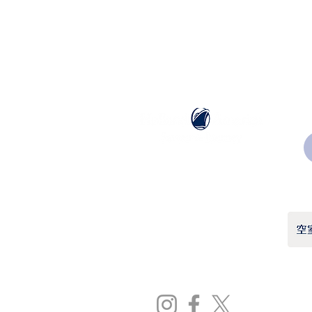
ホーランドアメリカライン
日本地区販売代理店
​セブンシーズリレーションズ株式会社
TEL:
03-6869-7117
​(平日10:00～17:00)