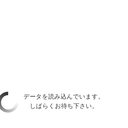
ホーラ
​セブン
について
クルーズ検索
日本寄港
アラスカ
船内設備
データを読み込んでいます。
しばらくお待ち下さい。