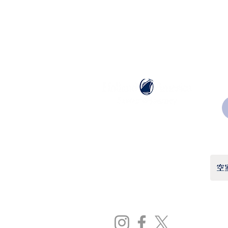
ホーランドアメリカライン
日本地区販売代理店
​セブンシーズリレーションズ株式会社
TEL:
03-6869-7117
​(平日10:00～17:00)