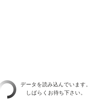
ホーラ
​セブン
について
クルーズ検索
日本寄港
アラスカ
船内設備
データを読み込んでいます。
しばらくお待ち下さい。