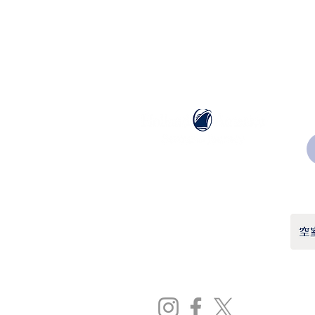
ホーランドアメリカライン
日本地区販売代理店
​セブンシーズリレーションズ株式会社
TEL:
03-6869-7117
​(平日10:00～17:00)