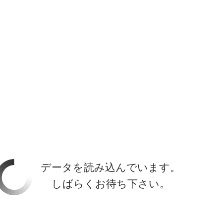
ホーラ
​セブン
について
クルーズ検索
日本寄港
アラスカ
船内設備
データを読み込んでいます。
しばらくお待ち下さい。