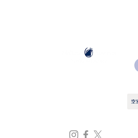
ホーランドアメリカライン
日本地区販売代理店
​セブンシーズリレーションズ株式会社
TEL:
03-6869-7117
​(平日10:00～17:00)