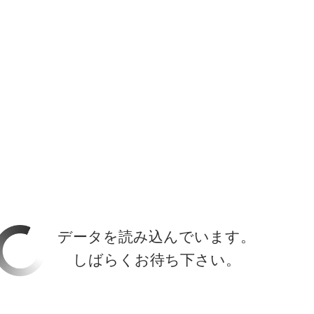
ホーラ
​セブン
について
クルーズ検索
日本寄港
アラスカ
船内設備
データを読み込んでいます。
しばらくお待ち下さい。