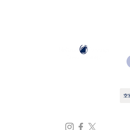
ホーランドアメリカライン
日本地区販売代理店
​セブンシーズリレーションズ株式会社
TEL:
03-6869-7117
​(平日10:00～17:00)