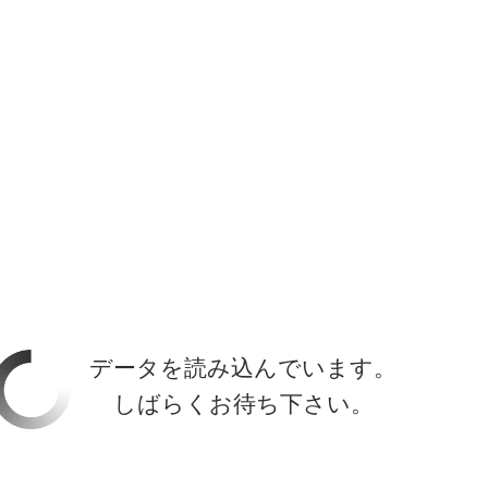
ホーラ
​セブン
について
クルーズ検索
日本寄港
アラスカ
船内設備
データを読み込んでいます。
しばらくお待ち下さい。